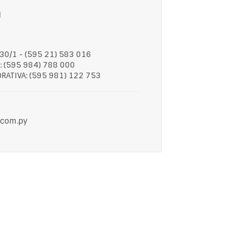
n
230/1
-
(595 21) 583 016
: (595 984) 788 000
RATIVA: (595 981) 122 753
com.py