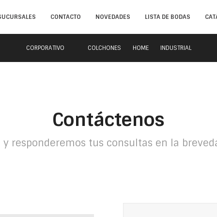
SUCURSALES
CONTACTO
NOVEDADES
LISTA DE BODAS
CAT
CORPORATIVO
COLCHONES
HOME
INDUSTRIAL
Contáctenos
s y responderemos tus consultas en la breveda